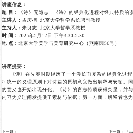
讲座
信息：
题
目
：
《诗》无隐志：《诗》的经典化进程对经典特质的
主讲人：
孟庆楠
北京大学哲学系长聘副教授
主持人：
朱良志
北京大学哲学系教授
时
间：
2025年
5
月
12
日 下午3:30-5:30
地
点：
北京大学美学与美育研究中心（燕南园56号）
讲座提要：
《诗》在先秦时期经历了一个漫长而复杂的经典化过程
种统一的义理原则下对诗篇的原初意义做出解释与安顿。
的意义也开始出现分化。《诗》的言志特质获得突显，并
内容为义理阐发提供了素材与依据；另一方面，解释者也为
上一篇：
下一篇：
「品