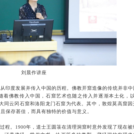
刘晨作讲座
统从印度发展并传入中国的历程。佛教开窟造像的传统并非中
随着佛教传入中国，石窟艺术也随之传入并逐渐本土化，以
、大同云冈石窟和洛阳龙门石窟为代表。其中，敦煌莫高窟因
富且保存甚佳，而具有独特的价值与意义。
过程。1900年，道士王圆箓在清理洞窟时意外发现了现在被