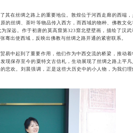
述了其在丝绸之路上的重要地位。敦煌位于河西走廊的西端，
中原的丝绸、茶叶等物品传入西方，而西域的物种、佛教文化
为深远。作于初唐的莫高窟第323窟北壁壁画，描绘了汉武
遣张骞出使西域，反映出佛教与丝绸之路开通的紧密联系。
的贸易中起到了重要作用，他们作为中西交流的桥梁，推动着
然发现保存至今的粟特文古信札，生动展现了丝绸之路上平凡
人的悲欢。刘晨强调，正是这些大历史中的小人物，为我们理