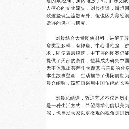
窟的藏经洞，洞内堆放了5万多卷文
人痛心的文物流失，刘晨提道，斯坦
致这些瑰宝流散海外。但也因为藏经
遗迹的保护与研究。
刘晨结合大量图像材料，讲解了
窟类型多样，有禅窟、中心塔柱窟、
术，即便表层脱落，中下层的图案仍
提供了天然的条件，使其成为研究中国
无不体现出菩萨作为慈悲与善良的化身
本生故事壁画，生动描绘了佛陀前世
晨介绍称，该壁画采用中国传统的长
刘晨总结道，敦煌艺术不仅是历
是一种生活方式，希望同学们能以美
深，也启发大家以更微观的视角走进