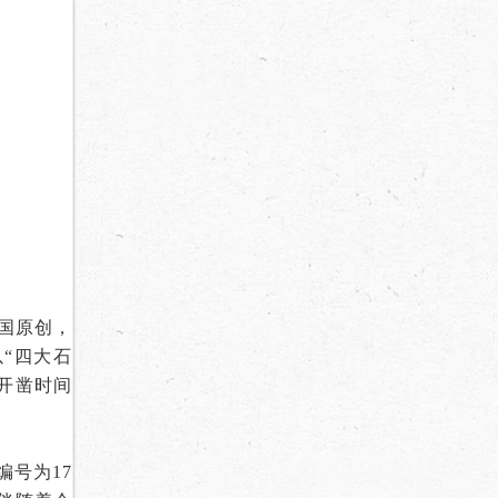
国原创，
“四大石
开凿时间
编号为17