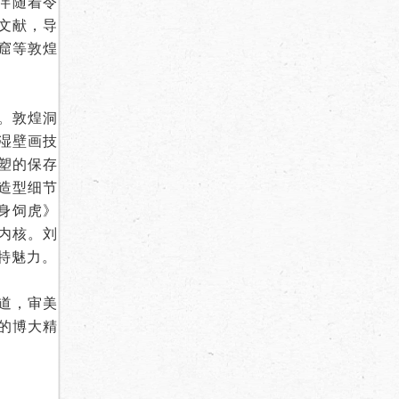
伴随着令
文献，导
窟等敦煌
。敦煌洞
湿壁画技
塑的保存
造型细节
身饲虎》
内核。刘
特魅力。
道，审美
的博大精