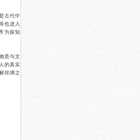
是古代中
等也进入
帝为探知
物质与文
人的真实
解丝绸之