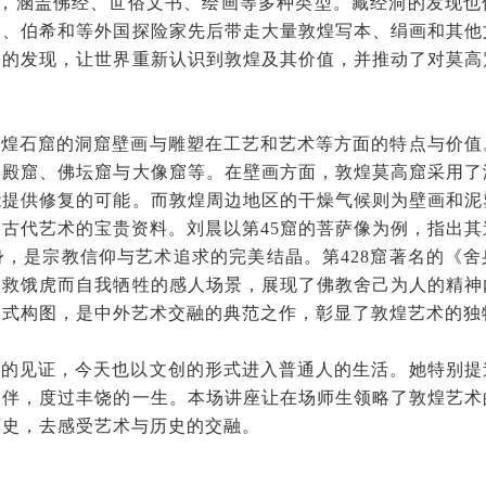
献，涵盖佛经、世俗文书、绘画等多种类型。藏经洞的发现也
因、伯希和等外国探险家先后带走大量敦煌写本、绢画和其他
洞的发现，让世界重新认识到敦煌及其价值，并推动了对莫高
敦煌石窟的洞窟壁画与雕塑在工艺和艺术等方面的特点与价值
佛殿窟、佛坛窟与大像窟等。在壁画方面，敦煌莫高窟采用了
能提供修复的可能。而敦煌周边地区的干燥气候则为壁画和泥
古代艺术的宝贵资料。刘晨以第45窟的菩萨像为例，指出其
，是宗教信仰与艺术追求的完美结晶。第428窟著名的《舍
为救饿虎而自我牺牲的感人场景，展现了佛教舍己为人的精神
卷式构图，是中外艺术交融的典范之作，彰显了敦煌艺术的独
史的见证，今天也以文创的形式进入普通人的生活。她特别提
为伴，度过丰饶的一生。本场讲座让在场师生领略了敦煌艺术
历史，去感受艺术与历史的交融。